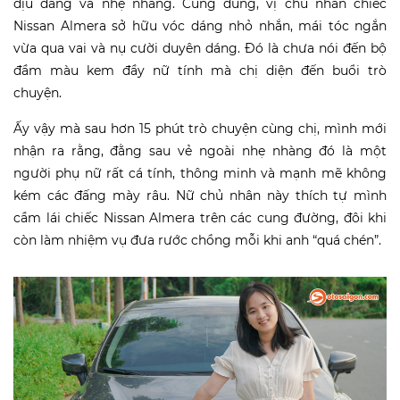
dịu dàng và nhẹ nhàng. Cũng đúng, vị chủ nhân chiếc
Nissan Almera sở hữu vóc dáng nhỏ nhắn, mái tóc ngắn
vừa qua vai và nụ cười duyên dáng. Đó là chưa nói đến bộ
đầm màu kem đầy nữ tính mà chị diện đến buổi trò
chuyện.
Ấy vậy mà sau hơn 15 phút trò chuyện cùng chị, mình mới
nhận ra rằng, đằng sau vẻ ngoài nhẹ nhàng đó là một
người phụ nữ rất cá tính, thông minh và mạnh mẽ không
kém các đấng mày râu. Nữ chủ nhân này thích tự mình
cầm lái chiếc Nissan Almera trên các cung đường, đôi khi
còn làm nhiệm vụ đưa rước chồng mỗi khi anh “quá chén”.