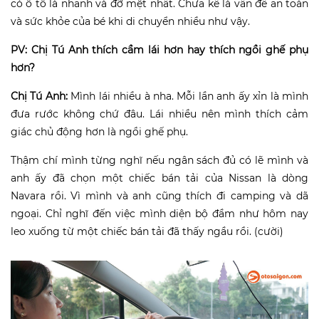
có ô tô là nhanh và đỡ mệt nhất. Chưa kể là vấn đề an toàn
và sức khỏe của bé khi di chuyển nhiều như vậy.
PV: Chị Tú Anh thích cầm lái hơn hay thích ngồi ghế phụ
hơn?
Chị Tú Anh:
Mình lái nhiều à nha. Mỗi lần anh ấy xỉn là mình
đưa rước không chứ đâu. Lái nhiều nên mình thích cảm
giác chủ động hơn là ngồi ghế phụ.
Thậm chí mình từng nghĩ nếu ngân sách đủ có lẽ mình và
anh ấy đã chọn một chiếc bán tải của Nissan là dòng
Navara rồi. Vì mình và anh cũng thích đi camping và dã
ngoại. Chỉ nghĩ đến việc mình diện bộ đầm như hôm nay
leo xuống từ một chiếc bán tải đã thấy ngầu rồi. (cười)