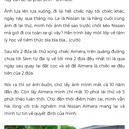
Ảnh lựa lên lựa xuống, đi lái hết chiếc này tới chiếc khác,
ngày này qua tháng nọ. Lạ là Nissan lại là hãng cuối cùng
ảnh đi lái thử, mình hỏi ảnh thế sao trước chốt kèo Nissan
mà giờ đi coi toàn xe gì vậy? Hắn trình bày một lớp về tâm
lý học về tiềm thức bla bla bla… (cười)
Sau khi 2 đứa lái thử xong chiếc Almera, trên quãng đường
chưa tới 5km từ đại lý về tới nhà 2 đứa đều nhất trí là qua
ngày sau quay lại đặt cọc và sẽ để Almera là chiếc xe đầu
tiên của 2 đứa.
Nói ra thì sợ ảnh buồn, chứ lấy ảnh mình mất cả 10 năm
đắn đo. Còn lấy Almera mình chỉ mất 10 phút lái thử và 5
phút thảo luận thôi. Cho đến thời điểm hiện tại, mình vẫn
hài lòng với trải nghiệm mà Nissan Almera mang lại và
mình tự tin về quyết định của mình.