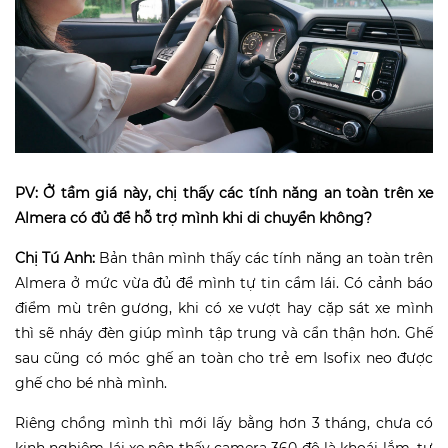
PV: Ở tầm giá này, chị thấy các tính năng an toàn trên xe
Almera có đủ để hỗ trợ mình khi di chuyển không?
Chị Tú Anh:
Bản thân mình thấy các tính năng an toàn trên
Almera ở mức vừa đủ để mình tự tin cầm lái. Có cảnh báo
điểm mù trên gương, khi có xe vượt hay cặp sát xe mình
thì sẽ nháy đèn giúp mình tập trung và cẩn thận hơn. Ghế
sau cũng có móc ghế an toàn cho trẻ em Isofix neo được
ghế cho bé nhà mình.
Riêng chồng mình thì mới lấy bằng hơn 3 tháng, chưa có
kinh nghiệm lái xe nên thấy camera 360 độ là khoái lắm, tự