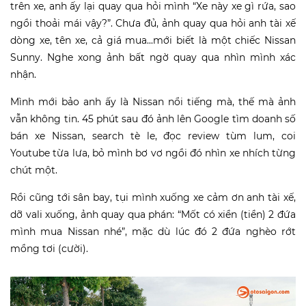
trên xe, anh ấy lại quay qua hỏi mình “Xe này xe gì rứa, sao
ngồi thoải mái vậy?”. Chưa đủ, ảnh quay qua hỏi anh tài xế
dòng xe, tên xe, cả giá mua...mới biết là một chiếc Nissan
Sunny. Nghe xong ảnh bất ngờ quay qua nhìn mình xác
nhận.
Mình mới bảo anh ấy là Nissan nổi tiếng mà, thế mà ảnh
vẫn không tin. 45 phút sau đó ảnh lên Google tìm doanh số
bán xe Nissan, search tè le, đọc review tùm lum, coi
Youtube từa lưa, bỏ mình bơ vơ ngồi đó nhìn xe nhích từng
chút một.
Rồi cũng tới sân bay, tụi mình xuống xe cảm ơn anh tài xế,
dỡ vali xuống, ảnh quay qua phán: “Mốt có xiền (tiền) 2 đứa
mình mua Nissan nhé”, mặc dù lúc đó 2 đứa nghèo rớt
mồng tơi (cười).