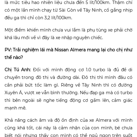
là mức tiêu hao nhiên liệu chưa đến 5 lít/100km. Thậm chí
có một lần mình chạy từ Sài Gòn về Tây Ninh, cố gắng nhịp
đều ga thì chỉ còn 3,2 lít/100km.
Một điểm khiến mình chưa vui lắm là phụ tùng xe phải chờ
khá lâu mới về vì đây là xe nhập nguyên chiếc.
PV: Trải nghiệm lái mà Nissan Almera mang lại cho chị như
thế nào?
Chị Tú Anh:
Đối với mình động cơ 1.0 turbo là đủ để di
chuyển trong đô thị và đường dài. Đô thị thì mình đâu có
cần phải bứt tốc làm gì. Riêng về Tây Ninh thì có đường
Xuyên Á, vượt xe vẫn bình thường. Nếu đạp ga mà có turbo
thì bên ngoài sẽ nghe tiếng động cơ gầm lên, cảm giác
mạnh mẽ.
Khả năng cách âm và độ ổn định của xe Almera với mình
cũng khá tốt, cái này là cảm nhận của con mình, bé chưa
biết nói nhưng thấy con mình có thể ngủ ngon trên suốt