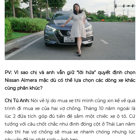
PV: Vì sao chị và anh vẫn giữ “lời hứa” quyết định chọn
Nissan Almera mặc dù có thể lựa chọn các dòng xe khác
cùng phân khúc?
Chị Tú Anh:
Nói về lý do mua xe thì mình cũng xin kể về quá
trình đi mua xe của hai vợ chồng. Tháng 10 năm ngoái là
lúc 2 đứa tích góp đủ tiền để sắm một chiếc xe ô tô. Cứ
tưởng với câu chốt chắc như đinh đóng cột ở Thái Lan năm
nào thì hai vợ chồng sẽ mua xe nhanh chóng nhưng lúc
này vấn đề lại phát sinh – ảnh keo.