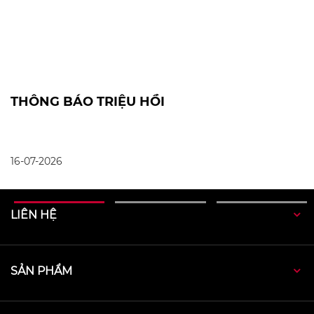
c
THÔNG BÁO TRIỆU HỒI
N
2
16-07-2026
30
LIÊN HỆ
SẢN PHẨM