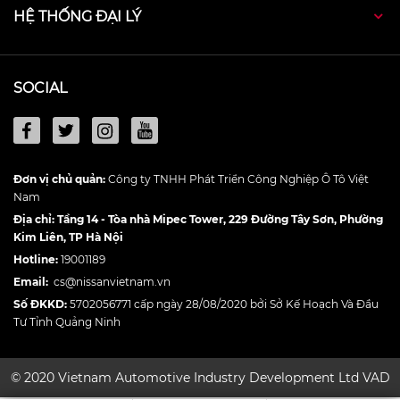
HỆ THỐNG ĐẠI LÝ
SOCIAL
Đơn vị chủ quản:
Công ty TNHH Phát Triển Công Nghiệp Ô Tô Việt
Nam
Địa chỉ: Tầng 14 - Tòa nhà Mipec Tower, 229 Đường Tây Sơn, Phường
Kim Liên, TP Hà Nội
Hotline:
19001189
Email:
cs@nissanvietnam.vn
Số ĐKKD:
5702056771 cấp ngày 28/08/2020 bởi Sở Kế Hoạch Và Đầu
Tư Tỉnh Quảng Ninh
© 2020 Vietnam Automotive Industry Development Ltd VAD