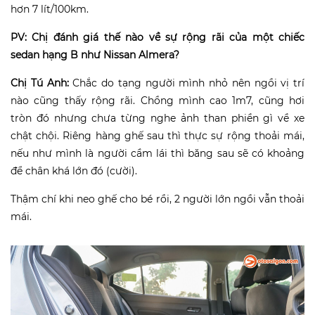
hơn 7 lít/100km.
PV: Chị đánh giá thế nào về sự rộng rãi của một chiếc
sedan hạng B như Nissan Almera?
Chị Tú Anh:
Chắc do tạng người mình nhỏ nên ngồi vị trí
nào cũng thấy rộng rãi. Chồng mình cao 1m7, cũng hơi
tròn đó nhưng chưa từng nghe ảnh than phiền gì về xe
chật chội. Riêng hàng ghế sau thì thực sự rộng thoải mái,
nếu như mình là người cầm lái thì băng sau sẽ có khoảng
để chân khá lớn đó (cười).
Thậm chí khi neo ghế cho bé rồi, 2 người lớn ngồi vẫn thoải
mái.