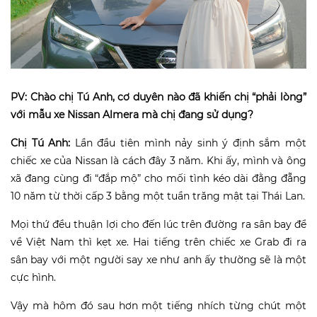
PV: Chào chị Tú Anh, cơ duyên nào đã khiến chị “phải lòng”
với mẫu xe Nissan Almera mà chị đang sử dụng?
Chị Tú Anh:
Lần đầu tiên mình nảy sinh ý định sắm một
chiếc xe của Nissan là cách đây 3 năm. Khi ấy, mình và ông
xã đang cùng đi “đắp mộ” cho mối tình kéo dài đằng đẵng
10 năm từ thời cấp 3 bằng một tuần trăng mật tại Thái Lan.
Mọi thứ đều thuận lợi cho đến lúc trên đường ra sân bay để
về Việt Nam thì kẹt xe. Hai tiếng trên chiếc xe Grab đi ra
sân bay với một người say xe như anh ấy thường sẽ là một
cực hình.
Vậy mà hôm đó sau hơn một tiếng nhích từng chút một