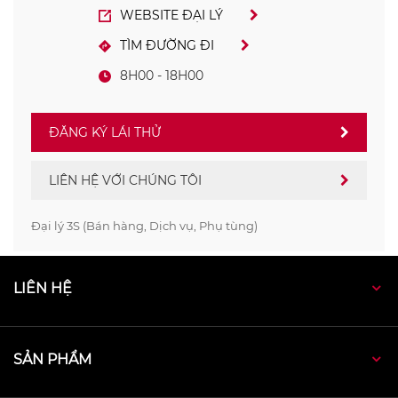
WEBSITE ĐẠI LÝ
TÌM ĐƯỜNG ĐI
8H00 - 18H00
ĐĂNG KÝ LÁI THỬ
LIÊN HỆ VỚI CHÚNG TÔI
Đại lý 3S (Bán hàng, Dịch vụ, Phụ tùng)
LIÊN HỆ
SẢN PHẨM