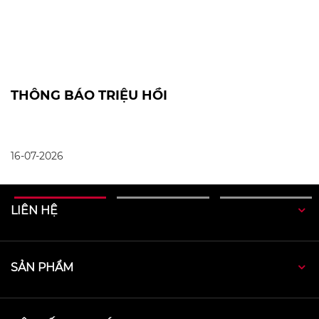
c
THÔNG BÁO TRIỆU HỒI
N
2
16-07-2026
30
LIÊN HỆ
SẢN PHẨM